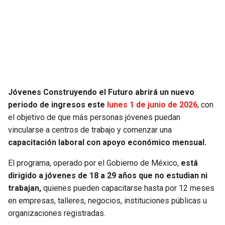
SEAHAWKS
PELICANS
BEARS
SPURS
LIONS
NUGGETS
Jóvenes Construyendo el Futuro abrirá un nuevo
PACKERS
TIMBERWOLVES
periodo de ingresos este
lunes 1 de junio de 2026
, con
el objetivo de que más personas jóvenes puedan
VIKINGS
THUNDER
vincularse a centros de trabajo y comenzar una
capacitación laboral con apoyo económico mensual.
FALCONS
TRAIL BLAZERS
El programa, operado por el Gobierno de México,
está
dirigido a jóvenes de 18 a 29 años que no estudian ni
PANTHERS
JAZZ
trabajan,
quienes pueden capacitarse hasta por 12 meses
en empresas, talleres, negocios, instituciones públicas u
SAINTS
organizaciones registradas.