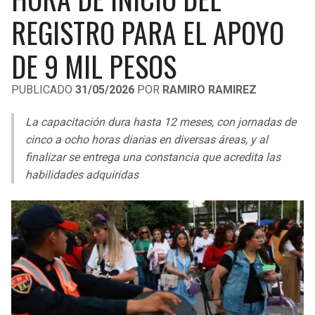
LIGA DE EXPANSIÓN MX
UEFA EUROPA LEAGUE
REGISTRO PARA EL APOYO
RAIDERS
CAVALIERS
LEAGUES CUP
UEFA CONFERENCE LEAGUE
DE 9 MIL PESOS
MLS
CHARGERS
PISTONS
PUBLICADO
31/05/2026
POR
RAMIRO RAMIREZ
COPA LIBERTADORES
RAVENS
PACERS
La capacitación dura hasta 12 meses, con jornadas de
COPA SUDAMERICANA
cinco a ocho horas diarias en diversas áreas, y al
BENGALS
BUCKS
finalizar se entrega una constancia que acredita las
LIGA BETPLAY
habilidades adquiridas
BROWNS
HAWKS
OTRAS LIGAS
STEELERS
HORNETS
TEXANS
HEAT
COLTS
MAGIC