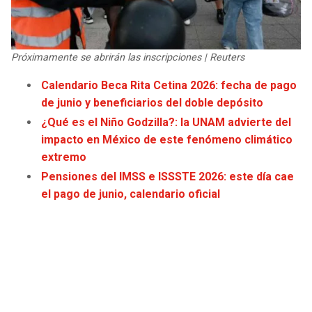
JAGUARS
WIZARDS
TITANS
WARRIORS
Próximamente se abrirán las inscripciones | Reuters
Calendario Beca Rita Cetina 2026: fecha de pago
COWBOYS
CLIPPERS
de junio y beneficiarios del doble depósito
GIANTS
LAKERS
¿Qué es el Niño Godzilla?: la UNAM advierte del
impacto en México de este fenómeno climático
extremo
EAGLES
SUNS
Pensiones del IMSS e ISSSTE 2026: este día cae
el pago de junio, calendario oficial
COMMANDERS
KINGS
CARDINALS
MAVERICKS
RAMS
ROCKETS
49ERS
GRIZZLIES