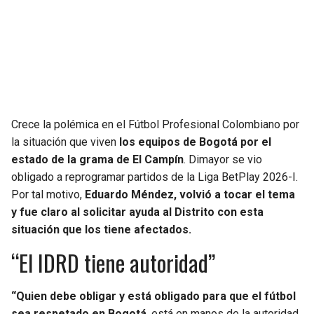
Crece la polémica en el Fútbol Profesional Colombiano por
la situación que viven
los equipos de Bogotá por el
estado de la grama de El Campín
. Dimayor se vio
obligado a reprogramar partidos de la Liga BetPlay 2026-I.
Por tal motivo,
Eduardo Méndez, volvió a tocar el tema
y fue claro al solicitar ayuda al Distrito con esta
situación que los tiene afectados.
“El IDRD tiene autoridad”
“Quien debe obligar y está obligado para que el fútbol
sea respetado en Bogotá
, está en manos de la autoridad