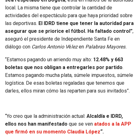
local. La misma tiene que controlar la cantidad de
actividades del espectáculo para que haya prioridad sobre
las deportivas.
El IDRD tiene que tener la autoridad para
asegurar que se priorice el fútbol. Ha faltado control”
,
aseguró el presidente de Independiente Santa Fe en
diálogo con
Carlos Antonio V
é
lez
en
Palabras Mayores.
“Estamos pagando un arriendo muy alto:
12.48% y 663
boletas que nos obligan a entregarles por partido
.
Estamos pagando mucha plata, súmele impuestos, súmele
logística. De esas boletas regaladas que tenemos que
darles, ellos miran cómo las reparten para sus invitados”.
“Yo creo que la administración actual:
Alcaldía e IDRD,
ellos nos han manifestado
que se ven
atados a la APP
que firmó en su momento Claudia López
“.