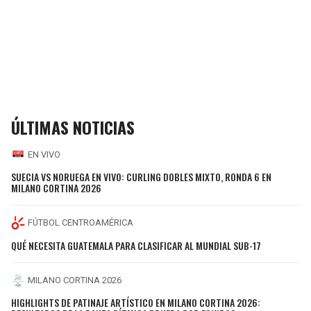
ÚLTIMAS NOTICIAS
EN VIVO
SUECIA VS NORUEGA EN VIVO: CURLING DOBLES MIXTO, RONDA 6 EN
MILANO CORTINA 2026
FÚTBOL CENTROAMÉRICA
QUÉ NECESITA GUATEMALA PARA CLASIFICAR AL MUNDIAL SUB-17
MILANO CORTINA 2026
HIGHLIGHTS DE PATINAJE ARTÍSTICO EN MILANO CORTINA 2026: