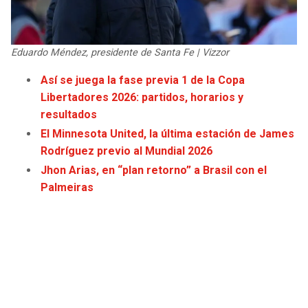
Eduardo Méndez, presidente de Santa Fe | Vizzor
Así se juega la fase previa 1 de la Copa
Libertadores 2026: partidos, horarios y
resultados
El Minnesota United, la última estación de James
Rodríguez previo al Mundial 2026
Jhon Arias, en “plan retorno” a Brasil con el
Palmeiras