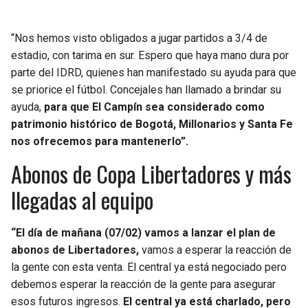
“Nos hemos visto obligados a jugar partidos a 3/4 de
estadio, con tarima en sur. Espero que haya mano dura por
parte del IDRD, quienes han manifestado su ayuda para que
se priorice el fútbol. Concejales han llamado a brindar su
ayuda,
para que El Campín sea considerado como
patrimonio histórico de Bogotá, Millonarios y Santa Fe
nos ofrecemos para mantenerlo”.
Abonos de Copa Libertadores y más
llegadas al equipo
“El día de mañana (07/02) vamos a lanzar el plan de
abonos de Libertadores,
vamos a esperar la reacción de
la gente con esta venta. El central ya está negociado pero
debemos esperar la reacción de la gente para asegurar
esos futuros ingresos.
El central ya está charlado, pero