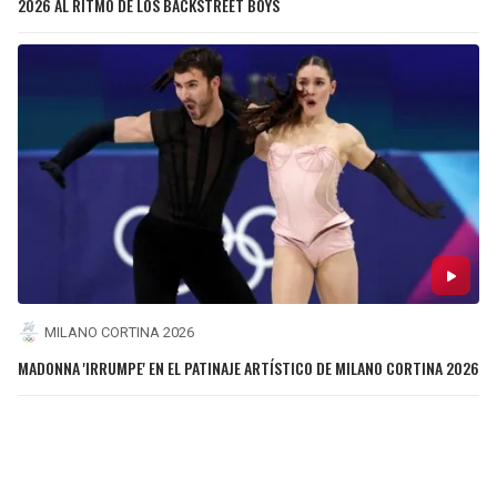
2026 AL RITMO DE LOS BACKSTREET BOYS
MILANO CORTINA 2026
MADONNA 'IRRUMPE' EN EL PATINAJE ARTÍSTICO DE MILANO CORTINA 2026