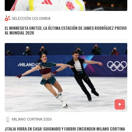
SELECCIÓN COLOMBIA
EL MINNESOTA UNITED, LA ÚLTIMA ESTACIÓN DE JAMES RODRÍGUEZ PREVIO
AL MUNDIAL 2026
MILANO CORTINA 2026
¡ITALIA VIBRA EN CASA! GUIGNARD Y FABBRI ENCIENDEN MILANO CORTINA