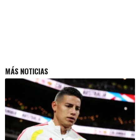
MÁS NOTICIAS