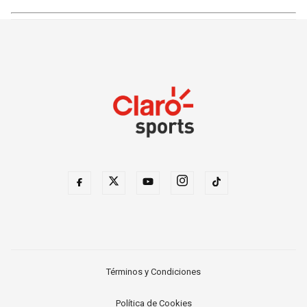
BUCCANEERS
Términos y Condiciones
Política de Cookies