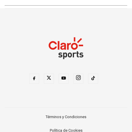
BUCCANEERS
Términos y Condiciones
Política de Cookies