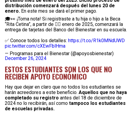
próximo mes de enero del 2025. Dicho proceso de
distribución comenzará después del lunes 20 de
enero.
En este mes se dará el primer pago.
🎓👀 ¡Toma nota! Si registraste a tu hija o hijo a la Beca
“Rita Cetina”, a partir de 👉🏻 enero de 2025, comenzará la
entrega de tarjetas del Banco del Bienestar en su escuela.
✅ Conoce todos los detalles:
https://t.co/R1k0MNdUWD
pic.twitter.com/cXEwFblHma
— Programas para el Bienestar (@apoyosbienestar)
December 26, 2024
ESTOS ESTUDIANTES SON LOS QUE NO
RECIBEN APOYO ECONÓMICO
Hay que dejar en claro que no todos los estudiantes se
harán acreedores a este beneficio.
Aquellos que no haya
completado su registro
antes del 18 de diciembre de
2024 no lo recibirán, así como
tampoco los estudiantes
de escuelas privadas.