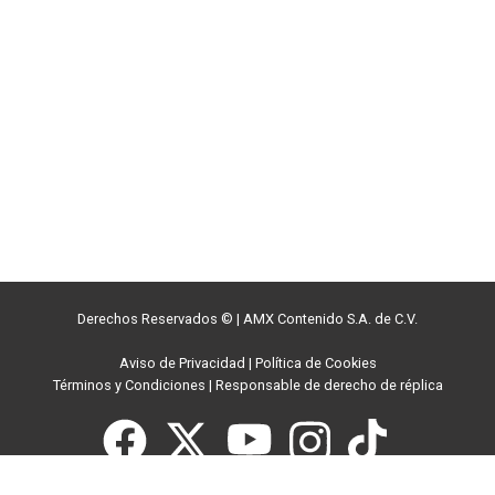
Derechos Reservados ©
|
AMX Contenido S.A. de C.V.
Aviso de Privacidad
|
Política de Cookies
Términos y Condiciones
|
Responsable de derecho de réplica