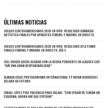
JAGUARS
WIZARDS
TITANS
WARRIORS
ÚLTIMAS NOTICIAS
COWBOYS
CLIPPERS
JUEGOS CENTROAMERICANOS 2026 EN VIVO: RESULTADO GIMNASIA
ARTÍSTICA FINALES POR APARATOS FEMENIL Y VARONIL EN DIRECTO
GIANTS
LAKERS
JUEGOS CENTROAMERICANOS 2026 EN VIVO: RESULTADO ATLETISMO
FINALES FEMENIL Y VARONIL EN DIRECTO, DÍA 3
EAGLES
SUNS
JOEL HUIQUI QUERE ACABAR CON LA DEUDA PENDIENTE EN LEAGUES CUP:
“HAY UNA GRAN RESPONSABILIDAD”
COMMANDERS
KINGS
ALMADA EXIGE PROTAGONISMO INTERNACIONAL Y Y BRIAN RODRÍGUEZ
CARDINALS
MAVERICKS
ACLARA SU FUTURO
ISRAEL LÓPEZ PIDE PACIENCIA PARA SOLARI: "CON EFRAÍN YA TENÍAN UN
RAMS
ROCKETS
ESQUEMA; AHORA HAY QUE ESPERAR"
49ERS
GRIZZLIES
GILBERTO MORA SE AISLA DEL RUIDO DE LAS REDES SOCIALES Y LOS