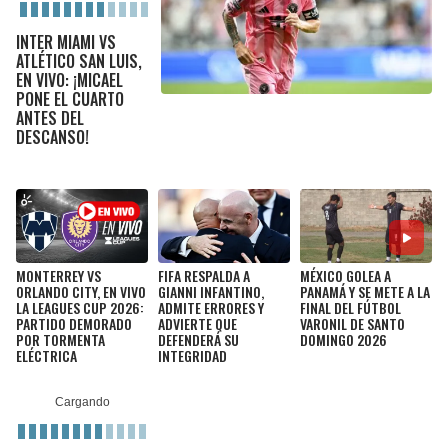
LIGA DE EXPANSIÓN MX
UEFA EUROPA LEAGUE
INTER MIAMI VS
RAIDERS
CAVALIERS
LEAGUES CUP
UEFA CONFERENCE LEAGUE
ATLÉTICO SAN LUIS,
EN VIVO: ¡MICAEL
PONE EL CUARTO
MLS
CHARGERS
PISTONS
ANTES DEL
DESCANSO!
COPA LIBERTADORES
RAVENS
PACERS
COPA SUDAMERICANA
BENGALS
BUCKS
LIGA BETPLAY
BROWNS
HAWKS
MONTERREY VS
FIFA RESPALDA A
MÉXICO GOLEA A
OTRAS LIGAS
ORLANDO CITY, EN VIVO
GIANNI INFANTINO,
PANAMÁ Y SE METE A LA
LA LEAGUES CUP 2026:
ADMITE ERRORES Y
FINAL DEL FÚTBOL
STEELERS
HORNETS
PARTIDO DEMORADO
ADVIERTE QUE
VARONIL DE SANTO
POR TORMENTA
DEFENDERÁ SU
DOMINGO 2026
ELÉCTRICA
INTEGRIDAD
TEXANS
HEAT
COLTS
MAGIC