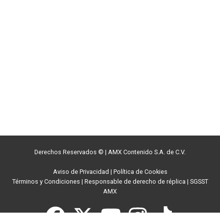
Derechos Reservados ©
|
AMX Contenido S.A. de C.V.
Aviso de Privacidad
|
Política de Cookies
Términos y Condiciones
|
Responsable de derecho de réplica
|
SGSST
AMX