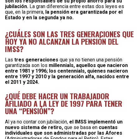
son los responsables de su propio ahorro para su
jubilación.
La gran diferencia entre estas dos leyes es
que, en la primera,
la pensión era garantizada por el
Estado y en la segunda ya no.
¿CUÁLES SON LAS TRES GENERACIONES QUE
HOY YA NO ALCANZAN LA PENSIÓN DEL
IMSS?
Las
tres generaciones
que ya no tienen una pensión
garantizada son los
millennials, aquellos que nacieron
entre 1981 y 1996; los centennials, quienes nacieron
entre 1997 y 2010 y la generación alfa, nacidos entre
el 2011 y 2024.
¿QUÉ DEBE HACER UN TRABAJADOR
AFILIADO A LA LEY DE 1997 PARA TENER
UNA “PENSIÓN”?
Al ya no contar con jubilación,
el IMSS implementó un
nuevo sistema de retiro,
que se basa en
cuentas
individuales que son administradas por las Afores
(Administradoras de Fondos para el Retiro). Estas