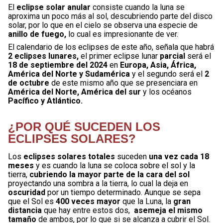
El
eclipse solar anular
consiste cuando la luna se
aproxima un poco más al sol, descubriendo parte del disco
solar, por lo que en el cielo se observa una especie de
anillo de fuego,
lo cual es impresionante de ver.
El calendario de los eclipses de este año, señala que habrá
2 eclipses lunares,
el primer eclipse lunar
parcial
será el
18 de septiembre del 2024
en
Europa, Asia, África,
América del Norte y Sudamérica
y el segundo será el
2
de octubre
de este mismo año que se presenciara en
América del Norte, América del sur
y los océanos
Pacífico y Atlántico.
¿POR QUÉ SUCEDEN LOS
ECLIPSES SOLARES?
Los
eclipses solares totales
suceden
una vez cada 18
meses
y es cuando la luna se coloca sobre el sol y la
tierra,
cubriendo la mayor parte de la cara del sol
proyectando una sombra a la tierra, lo cual la deja en
oscuridad
por un tiempo determinado. Aunque se sepa
que el Sol es
400 veces mayor
que la Luna, la
gran
distancia
que hay entre estos dos,
asemeja el mismo
tamaño
de ambos, por lo que si se alcanza a cubrir el Sol.