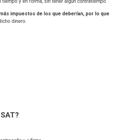
en tiempo y en forma, sin tener algún contratiempo.
más impuestos de los que deberían, por lo que
dicho dinero.
l SAT?