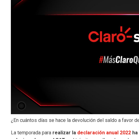
¿En cuántos días se hace la devolución del saldo a favor d
La temporada para
realizar la
declaración anual 2022
ha 