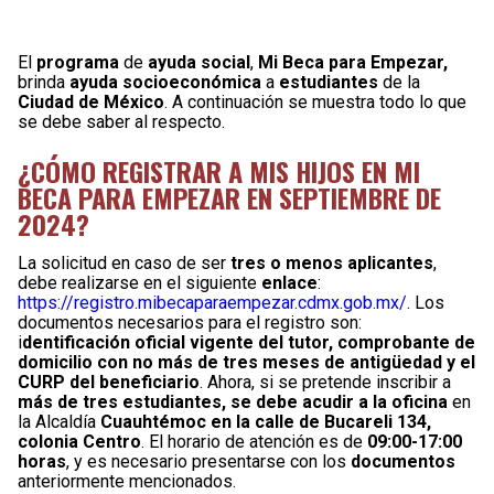
El
programa
de
ayuda social
,
Mi Beca para Empezar,
brinda
ayuda socioeconómica
a
estudiantes
de la
Ciudad de México
. A continuación se muestra todo lo que
se debe saber al respecto.
¿CÓMO REGISTRAR A MIS HIJOS EN MI
BECA PARA EMPEZAR EN SEPTIEMBRE DE
2024?
La solicitud en caso de ser
tres o menos aplicantes
,
debe realizarse en el siguiente
enlace
:
https://registro.mibecaparaempezar.cdmx.gob.mx/
. Los
documentos necesarios para el registro son:
i
dentificación oficial vigente del tutor, comprobante de
domicilio con no más de tres meses de antigüedad y el
CURP del beneficiario
. Ahora, si se pretende inscribir a
más de tres estudiantes, se debe acudir a la oficina
en
la Alcaldía
Cuauhtémoc en la calle de Bucareli 134,
colonia Centro
. El horario de atención es de
09:00-17:00
horas
, y es necesario presentarse con los
documentos
anteriormente mencionados.