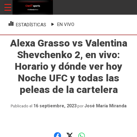
Skip
☰
ClaroSports
Más Claro que nunca
to
content
EN VIVO
ESTADÍSTICAS
Alexa Grasso vs Valentina
Shevchenko 2, en vivo:
Horario y dónde ver hoy
Noche UFC y todas las
peleas de la cartelera
16 septiembre, 2023
José María Miranda
Publicado el
por