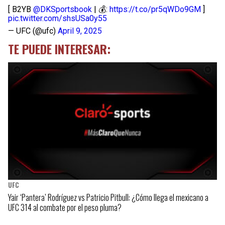
[ B2YB
@DKSportsbook
| 💰:
https://t.co/pr5qWDo9GM
]
pic.twitter.com/shsUSa0y55
— UFC (@ufc)
April 9, 2025
TE PUEDE INTERESAR:
UFC
Yair ‘Pantera’ Rodríguez vs Patricio Pitbull: ¿Cómo llega el mexicano a
UFC 314 al combate por el peso pluma?