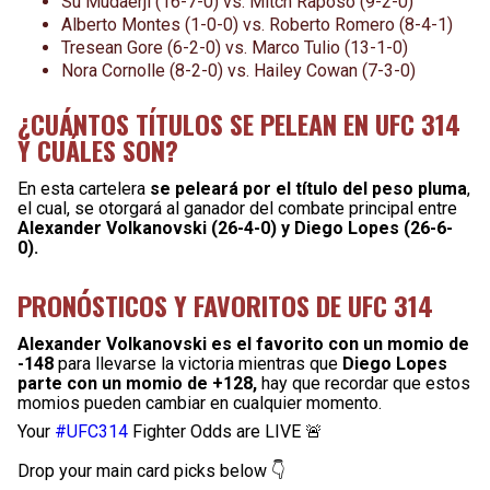
Su Mudaerji (16-7-0) vs. Mitch Raposo (9-2-0)
Alberto Montes (1-0-0) vs. Roberto Romero (8-4-1)
Tresean Gore (6-2-0) vs. Marco Tulio (13-1-0)
Nora Cornolle (8-2-0) vs. Hailey Cowan (7-3-0)
¿CUÁNTOS TÍTULOS SE PELEAN EN UFC 314
Y CUÁLES SON?
En esta cartelera
se peleará por el título del peso pluma
,
el cual, se otorgará al ganador del combate principal entre
Alexander Volkanovski (26-4-0) y Diego Lopes (26-6-
0).
PRONÓSTICOS Y FAVORITOS DE UFC 314
Alexander Volkanovski es el favorito con un momio de
-148
para llevarse la victoria mientras que
Diego Lopes
parte con un momio de +128,
hay que recordar que estos
momios pueden cambiar en cualquier momento.
Your
#UFC314
Fighter Odds are LIVE 🚨
Drop your main card picks below 👇