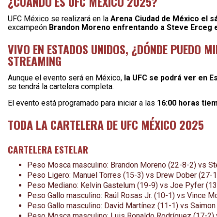
¿CUÁNDO ES UFC MÉXICO 2025?
UFC México se realizará en la
Arena Ciudad de México el s
excampeón
Brandon Moreno enfrentando a Steve Erceg e
VIVO EN ESTADOS UNIDOS, ¿DÓNDE PUEDO MI
STREAMING
Aunque el evento será en México,
la UFC se podrá ver en E
se tendrá la cartelera completa.
El evento está programado para iniciar a las
16:00 horas tiem
TODA LA CARTELERA DE UFC MÉXICO 2025
CARTELERA ESTELAR
Peso Mosca masculino: Brandon Moreno (22-8-2) vs St
Peso Ligero: Manuel Torres (15-3) vs Drew Dober (27-1
Peso Mediano: Kelvin Gastelum (19-9) vs Joe Pyfer (13
Peso Gallo masculino: Raúl Rosas Jr. (10-1) vs Vince M
Peso Gallo masculino: David Martínez (11-1) vs Saimon 
Peso Mosca masculino: Luis Ronaldo Rodríguez (17-2) v