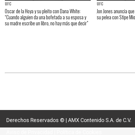
UFC
UFC
Oscar de la Hoya y su pleito con Dana White:
Jon Jones anuncia que
“Cuando alguien da una bofetada a su esposa y
su pelea con Stipe Mi
su madre escribe un libro, no hay más que decir”
Derechos Reservados ©
|
AMX Contenido S.A. de C.V.
Aviso de Privacidad
|
Política de Cookies