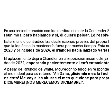
En una reciente reunión con los medios durante la Contender Se
reunimos, pero hablamos y sí, él quiere pelear. Lo reso
Este anuncio contradice las declaraciones previas del propio
que la lesión no lo mantendría fuera por mucho tiempo. Esta 
2023 y principios de 2024, el irlandés había lanzado var
El aplazamiento deja a Chandler en una posición incómoda, ya
desde 2022,
esperando pacientemente el enfrentamient
A pesar del anuncio de White, McGregor no tardó en responder
el mes ideal para su retorno: “A
h Dana, ¡diciembre es la fec
es esto! Me voy a las alturas el mes que viene para pre
DICIEMBRE! ¡NOS MERECEMOS DICIEMBRE!”.