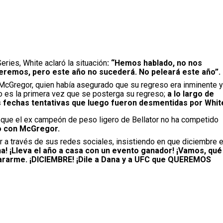
ries, White aclaró la situación
: “Hemos hablado, no nos
lveremos, pero este año no sucederá. No peleará este año”.
 McGregor, quien había asegurado que su regreso era inminente y
no es la primera vez que se posterga su regreso;
a lo largo de
ias fechas tentativas que luego fueron desmentidas por Whit
 que el ex campeón de peso ligero de Bellator no ha competido
o con McGregor.
 a través de sus redes sociales, insistiendo en que diciembre 
ha! ¡Lleva el año a casa con un evento ganador! ¡Vamos, qué
pararme. ¡DICIEMBRE! ¡Dile a Dana y a UFC que QUEREMOS