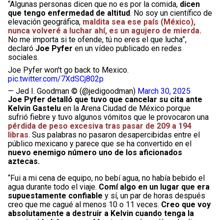
“Algunas personas dicen que no es por la comida,
dicen
que tengo enfermedad de altitud
. No soy un científico de
elevación geográfica,
maldita sea ese país (México),
nunca volveré a luchar ahí, es un agujero de mierda.
No me importa si te ofende, tú no eres el que lucha”,
declaró
Joe Pyfer
en un vídeo publicado en redes
sociales.
Joe Pyfer won't go back to Mexico.
pic.twitter.com/7XdSCj802p
— Jed I. Goodman © (@jedigoodman)
March 30, 2025
Joe Pyfer detalló que tuvo que cancelar su cita ante
Kelvin Gastelu
en la Arena Ciudad de México porque
sufrió fiebre y tuvo algunos vómitos que le provocaron una
pérdida de peso excesiva tras pasar de 209 a 194
libras
. Sus palabras no pasaron desapercibidas entre el
público mexicano y parece que se ha convertido en el
nuevo enemigo número uno de los aficionados
aztecas.
“Fui a mi cena de equipo, no bebí agua, no había bebido el
agua durante todo el viaje.
Comí algo en un lugar que era
supuestamente confiable
y sí, un par de horas después
creo que me cagué al menos 10 o 11 veces.
Creo que voy
absolutamente a destruir a Kelvin cuando tenga la