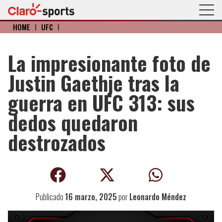
HOME
I
UFC
I
La impresionante foto de
Justin Gaethje tras la
guerra en UFC 313: sus
dedos quedaron
destrozados
Publicado
16 marzo, 2025
por
Leonardo Méndez