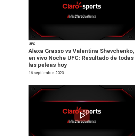
UFC
Alexa Grasso vs Valentina Shevchenko,
en vivo Noche UFC: Resultado de todas
las peleas hoy
16 septiembre, 2023
play_arrow