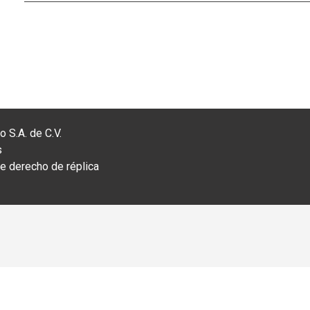
 S.A. de C.V.
s
 derecho de réplica