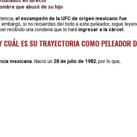
esultados en directo
hombre que abusó de su hijo
tencia,
el excampeón de la UFC de origen mexicano fue
in embargo, si no recuerdas del todo a este peleador, sigue leye
ber recibido una condena que lo hará
ingresar a la cárcel.
E Y CUÁL ES SU TRAYECTORIA COMO PELEADOR D
ncia mexicana
. Nació un
28 de julio de 1982
, por lo que,