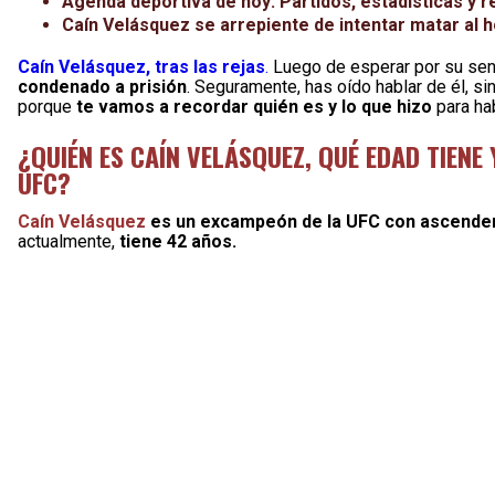
Agenda deportiva de hoy: Partidos, estadísticas y r
Caín Velásquez se arrepiente de intentar matar al 
Caín Velásquez, tras las rejas
.
Luego de esperar por su sen
condenado a prisión
. Seguramente, has oído hablar de él, s
porque
te vamos a recordar quién es y lo que hizo
para ha
¿QUIÉN ES CAÍN VELÁSQUEZ, QUÉ EDAD TIEN
UFC?
Caín Velásquez
es un excampeón de la UFC con ascende
actualmente,
tiene 42 años.