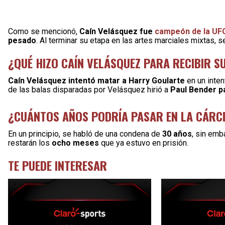
Como se mencionó,
Caín Velásquez fue
campeón de la UF
pesado
. Al terminar su etapa en las artes marciales mixtas, s
¿QUÉ HIZO CAÍN VELÁSQUEZ PARA RECIBIR S
Caín Velásquez intentó matar a Harry Goularte
en un inte
de las balas disparadas por Velásquez hirió a
Paul Bender p
¿CUÁNTOS AÑOS PODRÍA PASAR EN LA CÁRCE
En un principio, se habló de una condena de
30 años
, sin emb
restarán los
ocho meses
que ya estuvo en prisión.
TE PUEDE INTERESAR