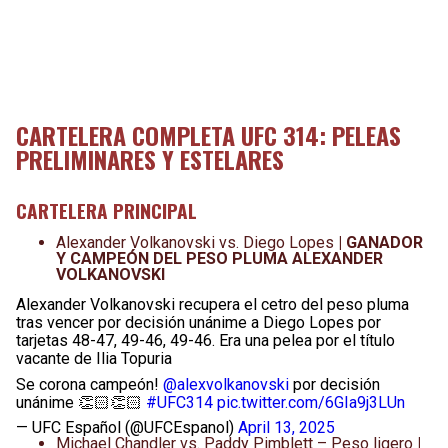
CARTELERA COMPLETA UFC 314: PELEAS
PRELIMINARES Y ESTELARES
CARTELERA PRINCIPAL
Alexander Volkanovski vs. Diego Lopes
| GANADOR
Y CAMPEÓN DEL PESO PLUMA ALEXANDER
VOLKANOVSKI
Alexander Volkanovski recupera el cetro del peso pluma
tras vencer por decisión unánime a Diego Lopes por
tarjetas 48-47, 49-46, 49-46. Era una pelea por el título
vacante de Ilia Topuria
Se corona campeón!
@alexvolkanovski
por decisión
unánime 👏🏻👏🏻
#UFC314
pic.twitter.com/6GIa9j3LUn
— UFC Español (@UFCEspanol)
April 13, 2025
Michael Chandler vs. Paddy Pimblett – Peso ligero​
|