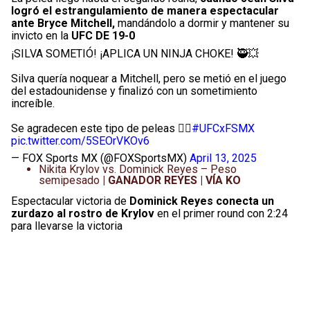
logró el estrangulamiento de manera espectacular
ante Bryce Mitchell,
mandándolo a dormir y mantener su
invicto en la
UFC DE 19-0
¡SILVA SOMETIÓ! ¡APLICA UN NINJA CHOKE! 🥷💥
Silva quería noquear a Mitchell, pero se metió en el juego
del estadounidense y finalizó con un sometimiento
increíble.
Se agradecen este tipo de peleas 😮‍💨
#UFCxFSMX
pic.twitter.com/5SEOrVKOv6
— FOX Sports MX (@FOXSportsMX)
April 13, 2025
Nikita Krylov vs. Dominick Reyes – Peso
semipesado​
| GANADOR REYES | VÍA KO
Espectacular victoria de
Dominick Reyes conecta un
zurdazo al rostro de Krylov
en el primer round con 2:24
para llevarse la victoria