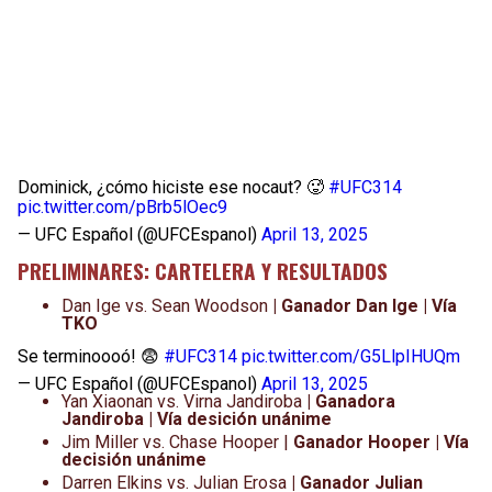
Dominick, ¿cómo hiciste ese nocaut? 🥵
#UFC314
pic.twitter.com/pBrb5lOec9
— UFC Español (@UFCEspanol)
April 13, 2025
PRELIMINARES: CARTELERA Y RESULTADOS
Dan Ige vs. Sean Woodson​
| Ganador Dan Ige | Vía
TKO
Se terminoooó! 😨
#UFC314
pic.twitter.com/G5LlpIHUQm
— UFC Español (@UFCEspanol)
April 13, 2025
Yan Xiaonan vs. Virna Jandiroba​
| Ganadora
Jandiroba​ | Vía desición unánime
Jim Miller vs. Chase Hooper​ |
Ganador Hooper | Vía
decisión unánime
Darren Elkins vs. Julian Erosa​
| Ganador Julian