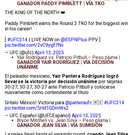
GANADOR PADDY PIMBLETT | VÍA TKO
THE KING OF THE NORTH 👑
Paddy Pimblett earns the Round 3 TKO for the biggest win
in his career!
[
#UFC314
| LIVE NOW on
@ESPNPlus
PPV ]
pic.twitter.com/2vC9ygf7Nv
— UFC (@ufc)
April 13, 2025
Yair Rodríguez vs. Patricio Pitbull – Peso pluma​
|
GANADOR YAIR RODRÍGUEZ | VÍA DECISIÓN
UNÁNIME
El peleador mexicano,
Yair Pantera Rodríguez logró
llevarse la victoria por decisión unánime
por tarjetas
30-27, 30-27, 30-27 ante Patricio Pitbull y colocarse
nuevamente como contendiente al título
Grítalo México! Victoria para
@panteraufc
🇲🇽
#UFC314
pic.twitter.com/5Hd1GDmWs2
— UFC Español (@UFCEspanol)
April 13, 2025
Bryce Mitchell vs. Jean Silva – Peso pluma​
|
GANADOR JEAN SILVA | VÍA SUMISIÓN
La pelea llegó hasta el segundo round,
cuando Jean Silva