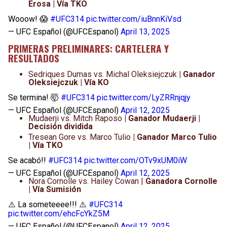
Erosa | Vía TKO
Wooow! 😱
#UFC314
pic.twitter.com/iuBnnKiVsd
— UFC Español (@UFCEspanol)
April 13, 2025
PRIMERAS PRELIMINARES: CARTELERA Y
RESULTADOS
Sedriques Dumas vs. Michal Oleksiejczuk​
| Ganador
Oleksiejczuk​ | Vía KO
Se termina! 🤯
#UFC314
pic.twitter.com/LyZRRnjqjy
— UFC Español (@UFCEspanol)
April 12, 2025
Mudaerji vs. Mitch Raposo​
| Ganador Mudaerji |
Decisión dividida
Tresean Gore vs. Marco Tulio​
| Ganador Marco Tulio
| Vía TKO
Se acabó!!
#UFC314
pic.twitter.com/OTv9xUM0iW
— UFC Español (@UFCEspanol)
April 12, 2025
Nora Cornolle vs. Hailey Cowan​ |
Ganadora Cornolle
| Vía Sumisión
⚠️ La someteeee!!! ⚠️
#UFC314
pic.twitter.com/ehcFcYkZ5M
— UFC Español (@UFCEspanol)
April 12, 2025