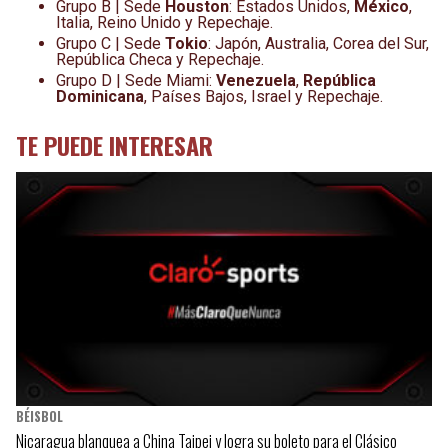
Grupo B | Sede
Houston
: Estados Unidos,
México
,
Italia, Reino Unido y Repechaje.
Grupo C | Sede
Tokio
: Japón, Australia, Corea del Sur,
República Checa y Repechaje.
Grupo D | Sede Miami:
Venezuela
,
República
Dominicana
, Países Bajos, Israel y Repechaje.
TE PUEDE INTERESAR
BÉISBOL
Nicaragua blanquea a China Taipei y logra su boleto para el Clásico