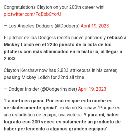
Congratulations Clayton on your 200th career win!
pic.twitter.com/FqBbbCYorU
— Los Angeles Dodgers (@Dodgers)
April 19, 2023
El pitcher de los Dodgers recetó nueve ponches y
rebasó a
Mickey Lolich en el 22do puesto de la lista de los
pitchers con más abanicados en la historia, al llegar a
2.833.
Clayton Kershaw now has 2,833 strikeouts in his career,
passing Mickey Lolich for 22nd all time.
— Dodger Insider (@DodgerInsider)
April 19, 2023
“
La meta es ganar. Por eso es que esta noche es
verdaderamente genial
”, exclamó Kershaw. “Porque es
una estadística de equipo, una victoria.
Y para mí, haber
logrado eso 200 veces es solamente un producto de
haber pertenecido a algunos grandes equipos
”.