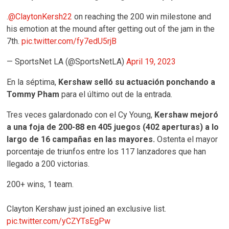
.
@ClaytonKersh22
on reaching the 200 win milestone and
his emotion at the mound after getting out of the jam in the
7th.
pic.twitter.com/fy7edU5rjB
— SportsNet LA (@SportsNetLA)
April 19, 2023
En la séptima,
Kershaw selló su actuación ponchando a
Tommy Pham
para el último out de la entrada.
Tres veces galardonado con el Cy Young,
Kershaw mejoró
a una foja de 200-88 en 405 juegos (402 aperturas) a lo
largo de 16 campañas en las mayores.
Ostenta el mayor
porcentaje de triunfos entre los 117 lanzadores que han
llegado a 200 victorias.
200+ wins, 1 team.
Clayton Kershaw just joined an exclusive list.
pic.twitter.com/yCZYTsEgPw