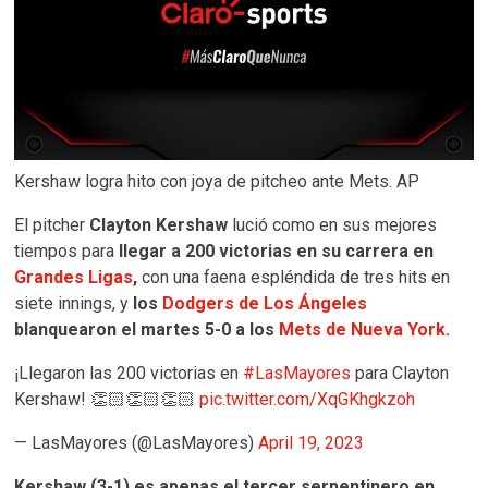
Kershaw logra hito con joya de pitcheo ante Mets. AP
El pitcher
Clayton Kershaw
lució como en sus mejores
tiempos para
llegar a 200 victorias en su carrera en
Grandes Ligas
,
con una faena espléndida de tres hits en
siete innings, y
los
Dodgers de Los Ángeles
blanquearon el martes 5-0 a los
Mets de Nueva York.
¡Llegaron las 200 victorias en
#LasMayores
para Clayton
Kershaw! 👏🏻👏🏻👏🏻
pic.twitter.com/XqGKhgkzoh
— LasMayores (@LasMayores)
April 19, 2023
Kershaw (3-1) es apenas el tercer serpentinero en