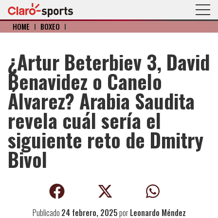
HOME
I
BOXEO
I
¿Artur Beterbiev 3, David
Benavidez o Canelo
Álvarez? Arabia Saudita
revela cuál sería el
siguiente reto de Dmitry
Bivol
Publicado
24 febrero, 2025
por
Leonardo Méndez