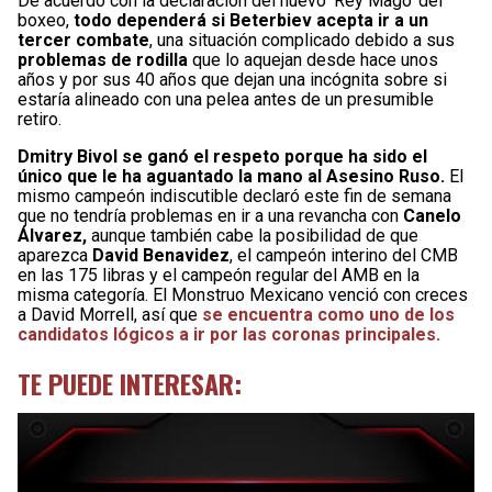
De acuerdo con la declaración del nuevo ‘Rey Mago’ del
boxeo,
todo dependerá si Beterbiev acepta ir a un
tercer combate
, una situación complicado debido a sus
problemas de rodilla
que lo aquejan desde hace unos
años y por sus 40 años que dejan una incógnita sobre si
estaría alineado con una pelea antes de un presumible
retiro.
Dmitry Bivol se ganó el respeto porque ha sido el
único que le ha aguantado la mano al Asesino Ruso.
El
mismo campeón indiscutible declaró este fin de semana
que no tendría problemas en ir a una revancha con
Canelo
Álvarez,
aunque también cabe la posibilidad de que
aparezca
David Benavidez
, el campeón interino del CMB
en las 175 libras y el campeón regular del AMB en la
misma categoría. El Monstruo Mexicano venció con creces
a David Morrell, así que
se encuentra como uno de los
candidatos lógicos a ir por las coronas principales.
TE PUEDE INTERESAR: