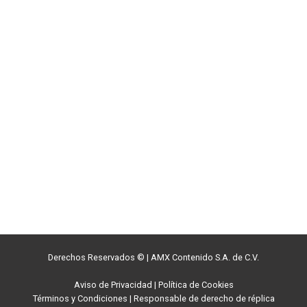
Derechos Reservados ©
|
AMX Contenido S.A. de C.V.
Aviso de Privacidad
|
Política de Cookies
Términos y Condiciones
|
Responsable de derecho de réplica