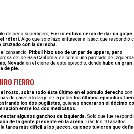
tulo de peso superligero,
Fierro estuvo cerca de dar un golpe
el réferi.
Algo que solo hizo enfurecer a Isaac, que respondió 
e cruzado con la derecha.
 el cansancio,
Pitbull hizo uso de un par de uppers, pero
resa del de Baja California, se comió uno parecido de izquierda
gas, Nevada
en el cierre de este episodio, donde
hubo un gran
a de pie.
HIRO FIERRO
el rosto, sobre todo éste último en el pómulo derecho
con
nas de ganar a lo largo de la pelea,
los últimos episodios fue
strando los dos pugilistas,
quienes
encararon el décimo c
dmiración entre los dos mexicanos.
conectar algunos ganchos de izquierda.
Solo que fue respond
ión de la gente presente en la arena.
Tras los 10 asaltos
 la tarea más difícil a los jueces, quienes tuvieron que defin