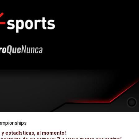
hampionships
 y estadísticas, al momento!