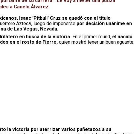
portante de su carrera: “Le voy a meter una putiza”
vales a Canelo Álvarez
icanos, Isaac ‘Pitbull’ Cruz se quedó con el título
uerrero Azteca’, luego de imponerse
por decisión unánime en
rena de Las Vegas, Nevada.
rilátero en busca de la victoria.
En el primer round,
el nacido
os en el rosto de Fierro,
quien mostró tener un buen aguante
nto la victoria por aterrizar varios puñetazos a su