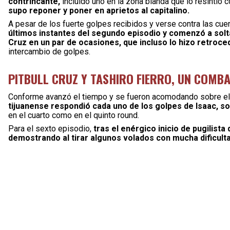
contrincante,
incluido uno en la zona blanda que lo resintió 
supo reponer y poner en aprietos al capitalino.
A pesar de los fuerte golpes recibidos y verse contra las cu
últimos instantes del segundo episodio y comenzó a solt
Cruz en un par de ocasiones, que incluso lo hizo retroc
intercambio de golpes.
PITBULL CRUZ Y TASHIRO FIERRO, UN COMB
Conforme avanzó el tiempo y se fueron acomodando sobre el 
tijuanense respondió cada uno de los golpes de Isaac, s
en el cuarto como en el quinto round.
Para el sexto episodio,
tras el enérgico inicio de pugilist
demostrando al tirar algunos volados con mucha dificult