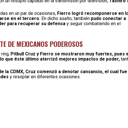
con un resoplo captado en la transmisión por televisión,
Tashiro 
erdas en un par de ocasiones,
Fierro logró recomponerse en l
arse en el tercero.
En dicho asalto, también
pudo conectar a
eder para recuperar su defensa
y seguir combatiendo en el
ATE DE MEXICANOS PODEROSOS
ring,
Pitbull Cruz y Fierro se mostraron muy fuertes, pues e
olo que éste último aterrizó mejores impactos de poder,
tan
a de la CDMX, Cruz comenzó a denotar cansancio, el cual fue
ades
y resoplar en diferentes ocasiones.