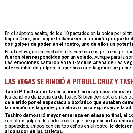
En el séptimo asalto, de los 10 pactados en la pelea por el tí
bajo a Cruz, por lo que le llamaron la atención por parte d
dos golpes de poder en el rostro, uno de ellos un potent
En el octavo, en un combate más cercano cuerpo a cuerpo por
fueron bien respondidos por un volado.
Aunque para la sorp
Las emociones saltaron en la T-Mobile Arena de Las Ve
intercambio de golpes, lo que hizo que la gente se pusier
LAS VEGAS SE RINDIÓ A PITBULL CRUZ Y TAS
Tanto Pitbull como Tashiro, mostraron algunos daños en 
los ganchos de izquierda de Isaac. Si bien demostraron las ga
de alarido por el espectáculo boxístico que estaban demo
la ovación de la gente y un abrazo para expresarse la a
Tashiro demostró mayor entereza en el asalto final, al 
con otros golpes de poder, con lo que
se ganaron la admirac
disputados, ambos con ciertos daños en el rostro,
le dejaron
al ganador en las tarjetas.