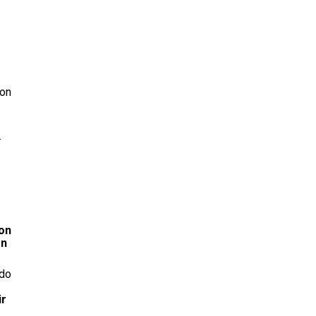
con
.
ron
on
ido
ir