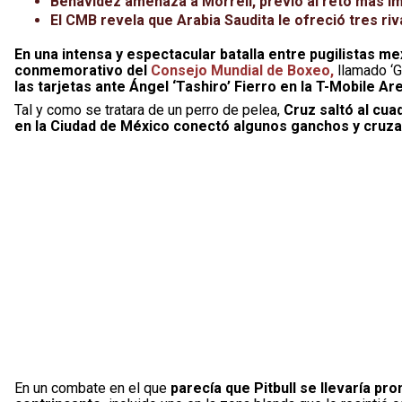
Benavidez amenaza a Morrell, previo al reto más im
El CMB revela que Arabia Saudita le ofreció tres ri
En una intensa y espectacular batalla entre pugilistas mex
conmemorativo del
Consejo Mundial de Boxeo,
llamado ‘G
las tarjetas ante Ángel ‘Tashiro’ Fierro en la T-Mobile A
Tal y como se tratara de un perro de pelea,
Cruz saltó al cuad
en la Ciudad de México conectó algunos ganchos y cruzad
En un combate en el que
parecía que Pitbull se llevaría pro