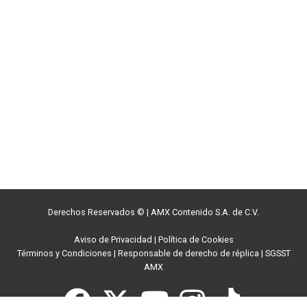
Derechos Reservados ©
|
AMX Contenido S.A. de C.V.
Aviso de Privacidad
|
Política de Cookies
Términos y Condiciones
|
Responsable de derecho de réplica
|
SGSST
AMX