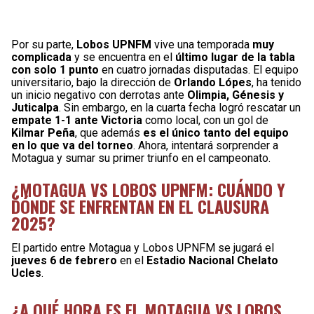
Por su parte,
Lobos UPNFM
vive una temporada
muy
complicada
y se encuentra en el
último lugar de la tabla
con solo 1 punto
en cuatro jornadas disputadas. El equipo
universitario, bajo la dirección de
Orlando Lópes
, ha tenido
un inicio negativo con derrotas ante
Olimpia, Génesis y
Juticalpa
. Sin embargo, en la cuarta fecha logró rescatar un
empate 1-1 ante Victoria
como local, con un gol de
Kilmar Peña
, que además
es el único tanto del equipo
en lo que va del torneo
. Ahora, intentará sorprender a
Motagua y sumar su primer triunfo en el campeonato.
¿MOTAGUA VS LOBOS UPNFM: CUÁNDO Y
DÓNDE SE ENFRENTAN EN EL CLAUSURA
2025?
El partido entre Motagua y Lobos UPNFM se jugará el
jueves 6 de febrero
en el
Estadio Nacional Chelato
Ucles
.
¿A QUÉ HORA ES EL MOTAGUA VS LOBOS