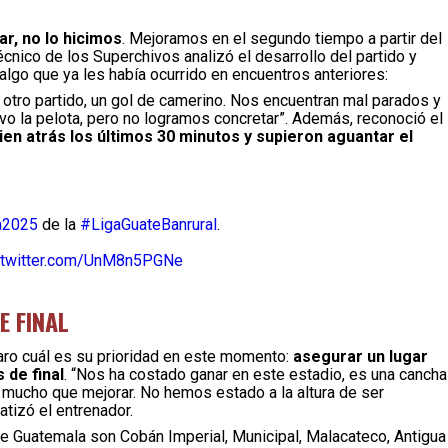
r, no lo hicimos
. Mejoramos en el segundo tiempo a partir del
técnico de los Superchivos analizó el desarrollo del partido y
 algo que ya les había ocurrido en encuentros anteriores:
otro partido, un gol de camerino. Nos encuentran mal parados y
tuvo la pelota, pero no logramos concretar”. Además, reconoció el
ien atrás los últimos 30 minutos y supieron aguantar el
a2025
de la
#LigaGuateBanrural
.
.twitter.com/UnM8n5PGNe
E FINAL
claro cuál es su prioridad en este momento:
asegurar un lugar
 de final
. “Nos ha costado ganar en este estadio, es una cancha
 mucho que mejorar. No hemos estado a la altura de ser
tizó el entrenador.
de Guatemala son Cobán Imperial, Municipal, Malacateco, Antigua