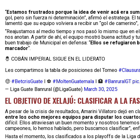
“
Estamos frustrados porque la idea de venir acá era suma
gol, pero sin fuerza ni determinación”, afirmó el estratega. El 
lamentó que su equipo volviera a recibir un “gol de camerino”,
“Reajustamos al medio tiempo y nos pasó lo mismo que en el 
nos anotan. A partir de ahí, el equipo mostró buena actitud y 
buen trabajo de Municipal en defensa: “
Ellos se refugiaron b
marcador
“.
🤴 COBÁN IMPERIAL SIGUE EN EL LIDERATO
Les compartimos la tabla de posiciones del Torneo
#Clausur
🤑
#BetcrisGuate
I ⚽️
#MoltenGuatemala
I 🏦
#BanruralGT
pic
— Liga Guate Banrural (@LigaGuate)
March 30, 2025
EL OBJETIVO DE XELAJÚ: CLASIFICAR A LA FAS
A pesar de la crisis de resultados, Amarini Villatoro dejó en 
entre los ocho mejores equipos para disputar los cuartos
difícil. Ellos atraviesan un buen momento y nosotros tenemos
campeones, lo hemos hablado, pero buscamos clasificar”, enfa
Hasta el momento, los clasificados a los playoffs de la Liga 