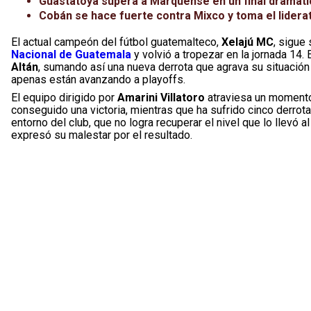
Guastatoya supera a Marquense en un final dramático
Cobán se hace fuerte contra Mixco y toma el lidera
El actual campeón del fútbol guatemalteco,
Xelajú MC
, sigue
Nacional de Guatemala
y volvió a tropezar en la jornada 14.
Altán
, sumando así una nueva derrota que agrava su situación 
apenas están avanzando a playoffs.
El equipo dirigido por
Amarini Villatoro
atraviesa un momento 
conseguido una victoria, mientras que ha sufrido cinco derrot
entorno del club, que no logra recuperar el nivel que lo llevó al
expresó su malestar por el resultado.