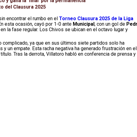
 y gana la ‘final’ por la permanencia
to del Clausura 2025
 sin encontrar el rumbo en el
Torneo Clausura 2025
de la Liga
 En esta ocasión, cayó por 1-0 ante
Municipal
, con un gol de
Ped
en la fase regular. Los Chivos se ubican en el octavo lugar y
complicado, ya que en sus últimos siete partidos solo ha
as y un empate. Esta racha negativa ha generado frustración en el
 título. Tras la derrota, Villatoro habló en conferencia de prensa y