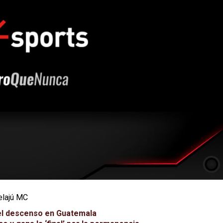
elajú MC
r el descenso en Guatemala