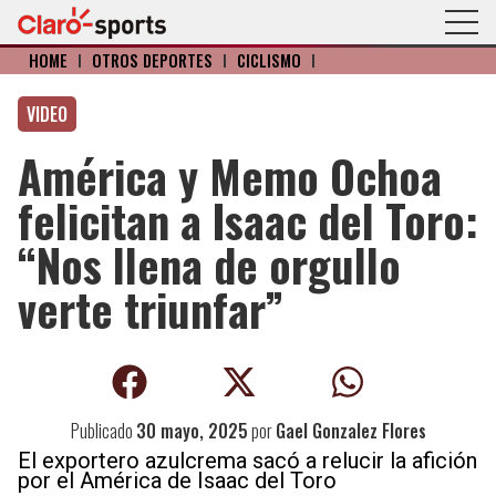
HOME
I
OTROS DEPORTES
I
CICLISMO
I
VIDEO
América y Memo Ochoa
felicitan a Isaac del Toro:
“Nos llena de orgullo
verte triunfar”
Publicado
30 mayo, 2025
por
Gael Gonzalez Flores
El exportero azulcrema sacó a relucir la afición
por el América de Isaac del Toro