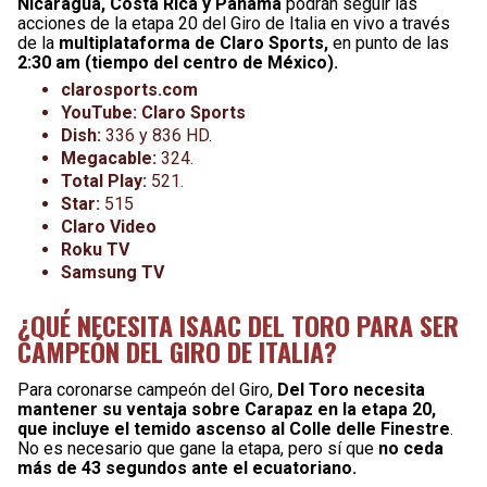
Nicaragua, Costa Rica y Panamá
podrán seguir las
acciones de la etapa 20 del Giro de Italia en vivo a través
de la
multiplataforma de Claro Sports,
en punto de las
2:30 am (tiempo del centro de México).
clarosports.com
YouTube: Claro Sports
Dish:
336 y 836 HD.
Megacable:
324.
Total Play:
521.
Star:
515
Claro Video
Roku TV
Samsung TV
¿QUÉ NECESITA ISAAC DEL TORO PARA SER
CAMPEÓN DEL GIRO DE ITALIA?
Para coronarse campeón del Giro,
Del Toro necesita
mantener su ventaja sobre Carapaz en la etapa 20,
que incluye el temido ascenso al Colle delle Finestre
.
No es necesario que gane la etapa, pero sí que
no ceda
más de 43 segundos ante el ecuatoriano.