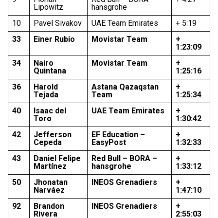
Lipowitz
hansgrohe
10
Pavel Sivakov
UAE Team Emirates
+ 5:19
33
Einer Rubio
Movistar Team
+
1:23:09
34
Nairo
Movistar Team
+
Quintana
1:25:16
36
Harold
Astana Qazaqstan
+
Tejada
Team
1:25:34
40
Isaac del
UAE Team Emirates
+
Toro
1:30:42
42
Jefferson
EF Education –
+
Cepeda
EasyPost
1:32:33
43
Daniel Felipe
Red Bull – BORA –
+
Martínez
hansgrohe
1:33:12
50
Jhonatan
INEOS Grenadiers
+
Narváez
1:47:10
92
Brandon
INEOS Grenadiers
+
Rivera
2:55:03