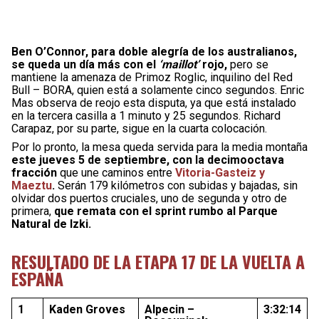
Ben O’Connor, para doble alegría de los australianos,
se queda un día más con el
‘maillot’
rojo,
pero se
mantiene la amenaza de Primoz Roglic, inquilino del Red
Bull – BORA, quien está a solamente cinco segundos. Enric
Mas observa de reojo esta disputa, ya que está instalado
en la tercera casilla a 1 minuto y 25 segundos. Richard
Carapaz, por su parte, sigue en la cuarta colocación.
Por lo pronto, la mesa queda servida para la media montaña
este jueves 5 de septiembre, con la decimooctava
fracción
que une caminos entre
Vitoria-Gasteiz y
Maeztu
.
Serán 179 kilómetros con subidas y bajadas, sin
olvidar dos puertos cruciales, uno de segunda y otro de
primera,
que remata con el sprint rumbo al Parque
Natural de Izki.
RESULTADO DE LA ETAPA 17 DE LA VUELTA A
ESPAÑA
1
Kaden Groves
Alpecin –
3:32:14