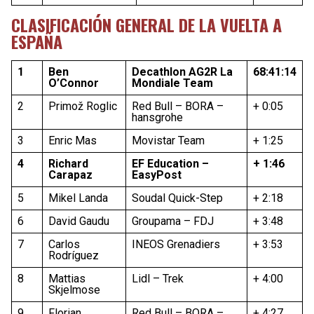
CLASIFICACIÓN GENERAL DE LA VUELTA A
ESPAÑA
1
Ben
Decathlon AG2R La
68:41:14
O’Connor
Mondiale Team
2
Primož Roglic
Red Bull – BORA –
+ 0:05
hansgrohe
3
Enric Mas
Movistar Team
+ 1:25
4
Richard
EF Education –
+ 1:46
Carapaz
EasyPost
5
Mikel Landa
Soudal Quick-Step
+ 2:18
6
David Gaudu
Groupama – FDJ
+ 3:48
7
Carlos
INEOS Grenadiers
+ 3:53
Rodríguez
8
Mattias
Lidl – Trek
+ 4:00
Skjelmose
9
Florian
Red Bull – BORA –
+ 4:27