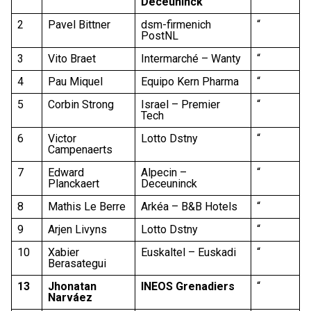
Deceuninck
2
Pavel Bittner
dsm-firmenich
“
PostNL
3
Vito Braet
Intermarché – Wanty
“
4
Pau Miquel
Equipo Kern Pharma
“
5
Corbin Strong
Israel – Premier
“
Tech
6
Victor
Lotto Dstny
“
Campenaerts
7
Edward
Alpecin –
“
Planckaert
Deceuninck
8
Mathis Le Berre
Arkéa – B&B Hotels
“
9
Arjen Livyns
Lotto Dstny
“
10
Xabier
Euskaltel – Euskadi
“
Berasategui
13
Jhonatan
INEOS Grenadiers
“
Narváez