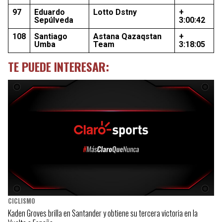
97
Eduardo
Lotto Dstny
+
Sepúlveda
3:00:42
108
Santiago
Astana Qazaqstan
+
Umba
Team
3:18:05
TE PUEDE INTERESAR:
CICLISMO
Kaden Groves brilla en Santander y obtiene su tercera victoria en la