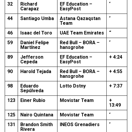
32
Richard
EF Education –
“
Carapaz
EasyPost
44
Santiago Umba
Astana Qazaqstan
“
Team
46
Isaac del Toro
UAE Team Emirates
“
59
Daniel Felipe
Red Bull – BORA –
“
Martínez
hansgrohe
89
Jefferson
EF Education –
+ 4:24
Cepeda
EasyPost
90
Harold Tejada
Red Bull – BORA –
+ 4:55
hansgrohe
98
Eduardo
Lotto Dstny
+ 7:37
Sepúlveda
123
Einer Rubio
Movistar Team
+
13:49
125
Nairo Quintana
Movistar Team
“
131
Brandon Smith
INEOS Grenadiers
“
Rivera