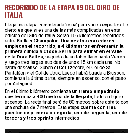
RECORRIDO DE LA ETAPA 19 DEL GIRO DE
ITALIA
Llega una etapa considerada ‘reina’ para varios expertos. Lo
cierto es que sí es una de las más complicadas en esta
edición del Giro de Italia. Serán 166 kilómetros recorridos
entre
Biella y Champoluc. Una vez los corredores
empiecen el recorrido, a 4 kilómetros enfrentarán la
primera subida a Croce Serra para entrar en el valle
de la Dora Baltea
, seguido de un falso llano hasta Verrès
y luego tres largas subidas de unos 15 km cada una. No
habrá descanso. Suben el Col Tzecore, el Col de St.
Pantaléon y el Col de Joux. Luego habrá bajada a Brusson,
comienza la última parte, siempre en ascenso, con el paso
por Antagnod.
En el último kilómetro comienza
un tramo empedrado
que termina a 400 metros de la llegada
, todo en ligero
ascenso. La recta final será de 80 metros sobre asfalto con
una anchura de 7 metros. Esta etapa
cuenta con tres
puertos de primera categoría, uno de segunda, uno de
tercera y tres sprints
intermedios