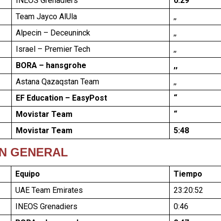
INEOS Grenadiers
0:29
Team Jayco AlUla
,,
Alpecin – Deceuninck
,,
Israel – Premier Tech
,,
BORA – hansgrohe
,,
Astana Qazaqstan Team
,,
EF Education – EasyPost
“
Movistar Team
“
Movistar Team
5:48
IÓN GENERAL
Equipo
Tiempo
UAE Team Emirates
23:20:52
INEOS Grenadiers
0:46