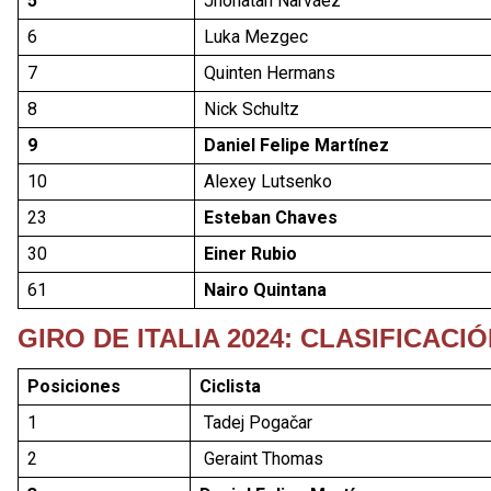
5
Jhonatan Narváez
6
Luka Mezgec
7
Quinten Hermans
8
Nick Schultz
9
Daniel Felipe Martínez
10
Alexey Lutsenko
23
Esteban Chaves
30
Einer Rubio
61
Nairo Quintana
GIRO DE ITALIA 2024: CLASIFICAC
Posiciones
Ciclista
1
Tadej Pogačar
2
Geraint Thomas