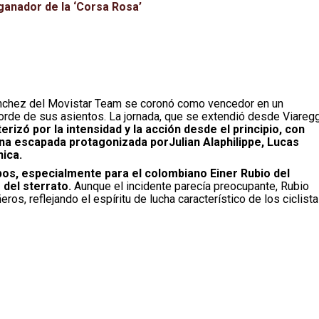
l ganador de la ‘Corsa Rosa’
 Sánchez del Movistar Team se coronó como vencedor en un
orde de sus asientos. La jornada, que se extendió desde Viareg
erizó por la intensidad y la acción desde el principio, con
una escapada protagonizada porJulian Alaphilippe, Lucas
nica.
os, especialmente para el colombiano Einer Rubio del
 del sterrato.
Aunque el incidente parecía preocupante, Rubio
os, reflejando el espíritu de lucha característico de los ciclist