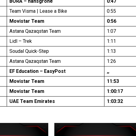
BORA – hansgrohe
0:47
Team Visma | Lease a Bike
0:55
Movistar Team
0:56
Astana Qazaqstan Team
1:07
Lidl – Trek
1:11
Soudal Quick-Step
1:13
Astana Qazaqstan Team
1:26
EF Education – EasyPost
,,
Movistar Team
11:53
Movistar Team
1:00:17
UAE Team Emirates
1:03:32