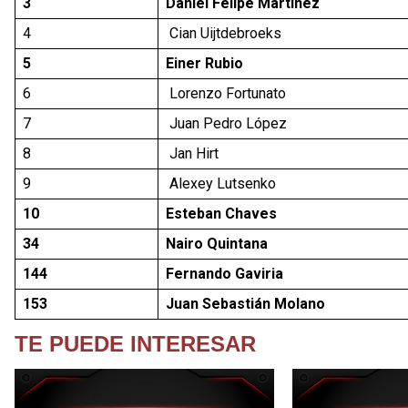
3
Daniel Felipe Martínez
4
Cian Uijtdebroeks
5
Einer Rubio
6
Lorenzo Fortunato
7
Juan Pedro López
8
Jan Hirt
9
Alexey Lutsenko
10
Esteban Chaves
34
Nairo Quintana
144
Fernando Gaviria
153
Juan Sebastián Molano
TE PUEDE INTERESAR