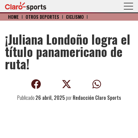
HOME
I
OTROS DEPORTES
I
CICLISMO
I
¡Juliana Londoño logra el
título panamericano de
ruta!
Publicado
26 abril, 2025
por
Redacción Claro Sports