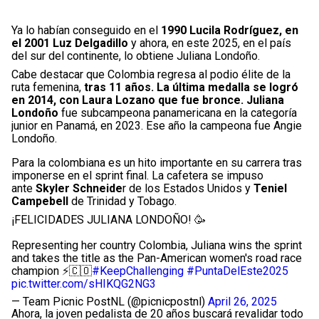
Ya lo habían conseguido en el
1990 Lucila Rodríguez, en
el 2001 Luz Delgadillo
y ahora, en este 2025, en el país
del sur del continente, lo obtiene Juliana Londoño.
Cabe destacar que Colombia regresa al podio élite de la
ruta femenina,
tras 11 años. La última medalla se logró
en 2014, con Laura Lozano que fue bronce. Juliana
Londoño
fue subcampeona panamericana en la categoría
junior en Panamá, en 2023. Ese año la campeona fue Angie
Londoño.
Para la colombiana es un hito importante en su carrera tras
imponerse en el sprint final. La cafetera se impuso
ante
Skyler Schneide
r de los Estados Unidos y
Teniel
Campebell
de Trinidad y Tobago.
¡FELICIDADES JULIANA LONDOÑO! 🥳
Representing her country Colombia, Juliana wins the sprint
and takes the title as the Pan-American women's road race
champion ⚡️🇨🇴
#KeepChallenging
#PuntaDelEste2025
pic.twitter.com/sHIKQG2NG3
— Team Picnic PostNL (@picnicpostnl)
April 26, 2025
Ahora, la joven pedalista de 20 años buscará revalidar todo