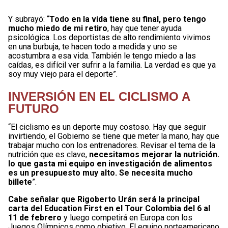
Y subrayó: “
Todo en la vida tiene su final, pero tengo
mucho miedo de mi retiro
, hay que tener ayuda
psicológica. Los deportistas de alto rendimiento vivimos
en una burbuja, te hacen todo a medida y uno se
acostumbra a esa vida. También le tengo miedo a las
caídas, es difícil ver sufrir a la familia. La verdad es que ya
soy muy viejo para el deporte”.
INVERSIÓN EN EL CICLISMO A
FUTURO
“El ciclismo es un deporte muy costoso. Hay que seguir
invirtiendo, el Gobierno se tiene que meter la mano, hay que
trabajar mucho con los entrenadores. Revisar el tema de la
nutrición que es clave,
necesitamos mejorar la nutrición.
lo que gasta mi equipo en investigación de alimentos
es un presupuesto muy alto. Se necesita mucho
billete
”.
Cabe señalar que Rigoberto Urán será la principal
carta del Education First en el Tour Colombia del 6 al
11 de febrero
y luego competirá en Europa con los
Juegos Olímpicos como objetivo. El equipo norteamericano