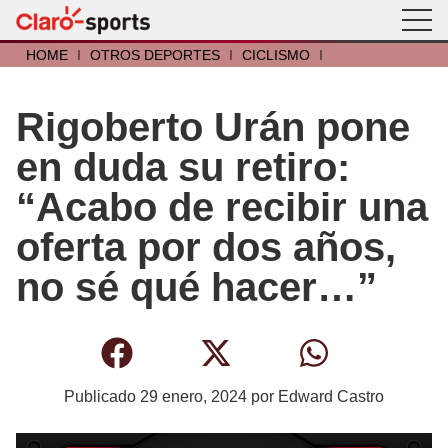
HOME
I
OTROS DEPORTES
I
CICLISMO
I
Rigoberto Urán pone
en duda su retiro:
“Acabo de recibir una
oferta por dos años,
no sé qué hacer…”
Publicado
29 enero, 2024
por
Edward Castro