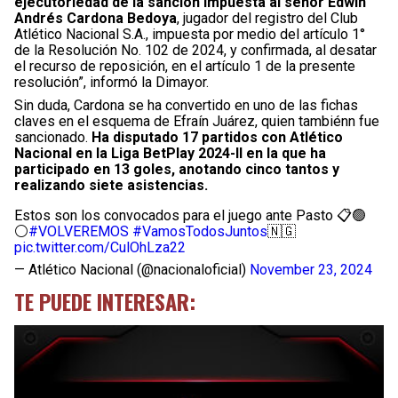
ejecutoriedad de la sanción impuesta al señor Edwin
Andrés Cardona Bedoya
, jugador del registro del Club
Atlético Nacional S.A., impuesta por medio del artículo 1°
de la Resolución No. 102 de 2024, y confirmada, al desatar
el recurso de reposición, en el artículo 1 de la presente
resolución”, informó la Dimayor.
Sin duda, Cardona se ha convertido en uno de las fichas
claves en el esquema de Efraín Juárez, quien tambiénn fue
sancionado.
Ha disputado 17 partidos con Atlético
Nacional en la Liga BetPlay 2024-II en la que ha
participado en 13 goles, anotando cinco tantos y
realizando siete asistencias.
Estos son los convocados para el juego ante Pasto 📋🟢
⚪️
#VOLVEREMOS
#VamosTodosJuntos
🇳🇬
pic.twitter.com/CulOhLza22
— Atlético Nacional (@nacionaloficial)
November 23, 2024
TE PUEDE INTERESAR: