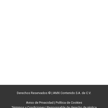
Derechos Reservados ©
|
AMX Contenido S.A. de C.V.
Aviso de Privacidad
|
Política de Cookies
Términos y Condiciones
|
Responsable de derecho de réplica