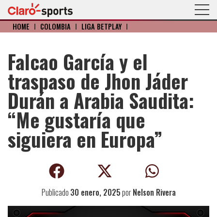
HOME
I
COLOMBIA
I
LIGA BETPLAY
I
Falcao García y el
traspaso de Jhon Jáder
Durán a Arabia Saudita:
“Me gustaría que
siguiera en Europa”
Publicado
30 enero, 2025
por
Nelson Rivera