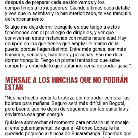
después de preparar cada sesión vamos y los
compartimos a los jugadores. Cuando ultimas cada detalle
y ves que lo asimilan y lo han interiorizado, te vas tranquilo
del entrenamiento.
Si algo me deja dormir tranquilo es que tengo a estos
fenómenos con el privilegio de dirigirles, y ver que
conviven en estas instancias con mucha naturalidad. Hay
equipos en los que tienes que ampliar el marco de la
puerta, porque llegan distinto. Entre más ganas, son más
humanos, sencillos, humildes y personas. Eso me deja
dormir tranquilo. Tengo un plantel fantástico que sabe
competir y entiende lo que estamos cerca de poder ganar”.
MENSAJE A LOS HINCHAS QUE NO PODRÁN
ESTAR
“Nos han hecho sentir la tristeza por no poder comprar las
boletas para mañana. Seguro será más difícil en Bogotá,
pero bueno, que no dejen de seguirnos por las pantallas y
enviarnos esa gran energía.
Quisiera aprovechar el momento para enviarle un mensaje
al ente gubernamental, de que el Alfonso López le ha
quedado pequeño al hincha de Bucaramanga. Tenemos que