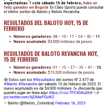
expectativas
. Y e
ste sábado 15 de febrero,
hubo un
feliz ganador en Bogotá
. En Claro Sports puede consultar
el último sorteo de Baloto y Baloto Revancha.
RESULTADOS DEL BALOTO HOY, 15 DE
FEBRERO
Números ganadores:
08 – 15– 17 – 24 – 42 –
11.
Nuevo acumulado:
$4.000 millones de pesos.
RESULTADOS DE BALOTO REVANCHA HOY,
15 DE FEBRERO
Números ganadores:
01 – 13 – 27 – 35 – 41 –
10.
Nuevo acumulado:
$15.200 millones de pesos.
🤩 Estos son los
#Resultados
del sorteo N° 2.477 de
#Baloto
#Revancha
del sábado 15 de febrero de 2025. El
nuevo acumulado es de $4.000 millones. 🥳 ¡Recuerda que
puedes jugar en línea aquí:
https://t.co/7PC4GKuDhX
👈!
pic.twitter.com/6jDMwPGoKO
— Baloto (@Baloto_Colombia)
February 16, 2025