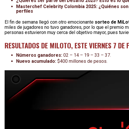
¿Quieres ser parte del Desafío 2025? Esto es lo que 
Masterchef Celebrity Colombia 2025: ¿Quiénes son l
perfiles
El fin de semana llegó con otro emocionante
sorteo de MiLo
miles de jugadores no tuvo ganadores, por lo que el premio 
personas estuvieron muy cerca del objetivo mayor, pues tuvier
RESULTADOS DE MILOTO, ESTE VIERNES 7 DE
Números ganadores:
02 – 14 – 19 – 33 – 37.
Nuevo acumulado:
$400 millones de pesos.