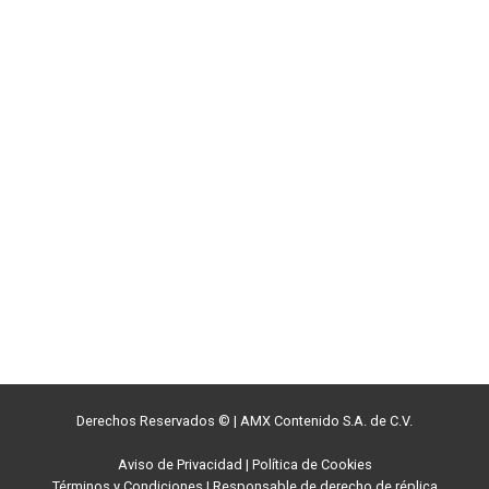
Derechos Reservados ©
|
AMX Contenido S.A. de C.V.
Aviso de Privacidad
|
Política de Cookies
Términos y Condiciones
|
Responsable de derecho de réplica