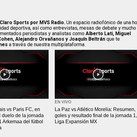
Claro Sports por MVS Radio.
Un espacio radiofónico de una ho
alidad deportiva, así como entrevistas, mesas de debate y mucho
imentados periodistas y analistas como
Alberto Lati, Miguel
Cohen, Alejandro Orvañanos y Joaquín Beltrán
que te
rnes
a través de nuestra multiplataforma.
EN VIVO
is vs Paris FC, en
La Paz vs Atlético Morelia: Resumen,
l duelo de la jornada
goles y resultado final de la jornada 1,
 1 Arkemaa del fútbol
Liga Expansión MX
a