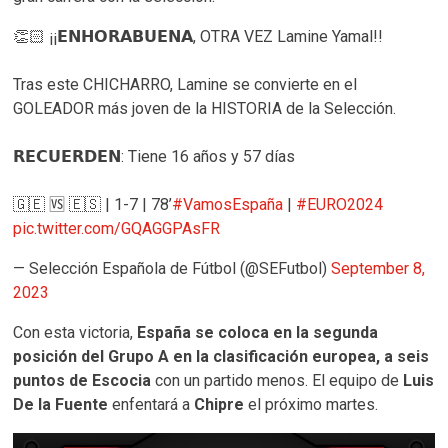
👏🏻 ¡¡𝗘𝗡𝗛𝗢𝗥𝗔𝗕𝗨𝗘𝗡𝗔, OTRA VEZ Lamine Yamal!!
Tras este CHICHARRO, Lamine se convierte en el
GOLEADOR más joven de la HISTORIA de la Selección.
𝗥𝗘𝗖𝗨𝗘𝗥𝗗𝗘𝗡: Tiene 16 años y 57 días
🇬🇪 🆚 🇪🇸 | 1-7 | 78’
#VamosEspaña
|
#EURO2024
pic.twitter.com/GQAGGPAsFR
— Selección Española de Fútbol (@SEFutbol)
September 8,
2023
Con esta victoria,
España se coloca en la segunda
posición del Grupo A en la clasificación europea, a seis
puntos de Escocia
con un partido menos. El equipo de
Luis
De la Fuente
enfentará a
Chipre
el próximo martes.