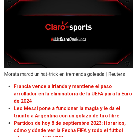
Morata marcó un hat-trick en tremenda goleada | Reuters
Francia vence a Irlanda y mantiene el paso
arrollador en la eliminatoria de la UEFA para la Euro
de 2024
Leo Messi pone a funcionar la magia y le da el
triunfo a Argentina con un golazo de tiro libre
Partidos de hoy 8 de septiembre 2023: Horarios,
cómo y dónde ver la Fecha FIFA y todo el fútbol