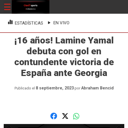
Skip
☰
ClaroSports
Más Claro que nunca
to
content
EN VIVO
ESTADÍSTICAS
¡16 años! Lamine Yamal
debuta con gol en
contundente victoria de
España ante Georgia
8 septiembre, 2023
Abraham Bencid
Publicado el
por