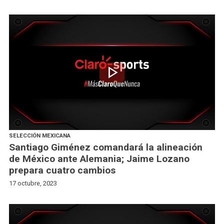
play_arrow
SELECCIÓN MEXICANA
Santiago Giménez comandará la alineación
de México ante Alemania; Jaime Lozano
prepara cuatro cambios
17 octubre, 2023