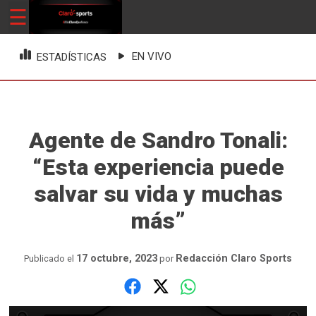
Skip
☰
ClaroSports
Más Claro que nunca
to
content
EN VIVO
ESTADÍSTICAS
Agente de Sandro Tonali:
“Esta experiencia puede
salvar su vida y muchas
más”
17 octubre, 2023
Redacción Claro Sports
Publicado el
por