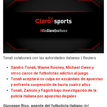
Tonali colaborará con las autoridades italianas | Reuters
Sandro Tonali, Wayne Rooney, Michael Owen y
otros casos de futbolistas adictos al juego
Tonali aceptará su culpa en escándalo de apuestas
y enfrenta suspensión de hasta cuatro años
Tonali, Zaniolo y Fagioli bajo investigación de la
policía italiana por apuestas ilegales
Giuseppe Riso,
agente del futbolista italiano
del