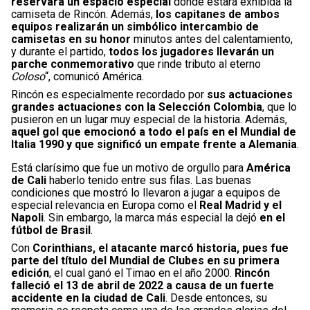
reservará un espacio especial
donde estará exhibida la
camiseta de Rincón. Además,
los capitanes de ambos
equipos realizarán un simbólico intercambio de
camisetas en su honor
minutos antes del calentamiento,
y durante el partido,
todos los jugadores llevarán un
parche conmemorativo
que rinde tributo al eterno
Coloso
“, comunicó América.
Rincón es especialmente recordado por
sus actuaciones
grandes actuaciones con la Selección Colombia
, que lo
pusieron en un lugar muy especial de la historia. Además,
aquel gol que emocionó a todo el país en el Mundial de
Italia 1990 y que significó un empate frente a Alemania
.
Está clarísimo que fue un motivo de orgullo para
América
de Cali
haberlo tenido entre sus filas. Las buenas
condiciones que mostró lo llevaron a jugar a equipos de
especial relevancia en Europa como el
Real Madrid y el
Napoli
. Sin embargo, la marca más especial la dejó
en el
fútbol de Brasil
.
Con
Corinthians, el atacante marcó historia, pues fue
parte del título del Mundial de Clubes en su primera
edición
, el cual ganó el Timao en el año 2000.
Rincón
falleció el 13 de abril de 2022 a causa de un fuerte
accidente en la ciudad de Cali
. Desde entonces, su