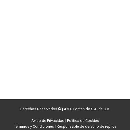
Derechos Reservados ©
|
AMX Contenido S.A. de C.V.
Aviso de Privacidad
|
Política de Cookies
Términos y Condiciones
|
Responsable de derecho de réplica