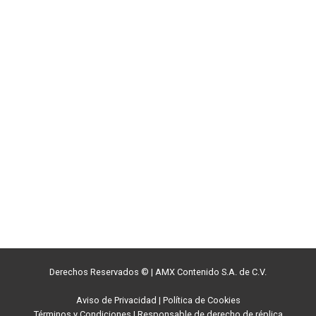
Derechos Reservados ©
|
AMX Contenido S.A. de C.V.
Aviso de Privacidad
|
Política de Cookies
Términos y Condiciones
|
Responsable de derecho de réplica