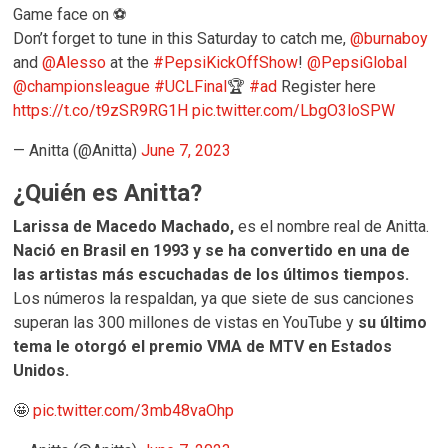
Game face on ⚽
Don’t forget to tune in this Saturday to catch me,
@burnaboy
and
@Alesso
at the
#PepsiKickOffShow
!
@PepsiGlobal
@championsleague
#UCLFinal
🏆
#ad
Register here
https://t.co/t9zSR9RG1H
pic.twitter.com/LbgO3loSPW
— Anitta (@Anitta)
June 7, 2023
¿Quién es Anitta?
Larissa de Macedo Machado,
es el nombre real de Anitta.
Nació en Brasil en 1993 y se ha convertido en una de
las artistas más escuchadas de los últimos tiempos.
Los números la respaldan, ya que siete de sus canciones
superan las 300 millones de vistas en YouTube y
su último
tema le otorgó el premio VMA de MTV en Estados
Unidos.
🤩
pic.twitter.com/3mb48vaOhp