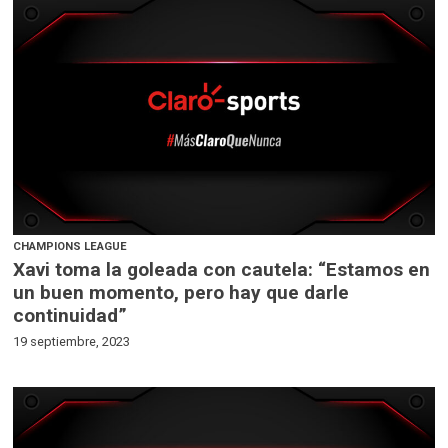
CHAMPIONS LEAGUE
Xavi toma la goleada con cautela: “Estamos en
un buen momento, pero hay que darle
continuidad”
19 septiembre, 2023