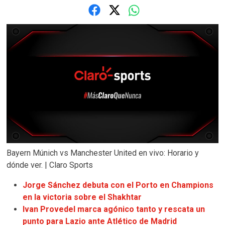
Bayern Múnich vs Manchester United en vivo: Horario y
dónde ver. | Claro Sports
Jorge Sánchez debuta con el Porto en Champions
en la victoria sobre el Shakhtar
Ivan Provedel marca agónico tanto y rescata un
punto para Lazio ante Atlético de Madrid