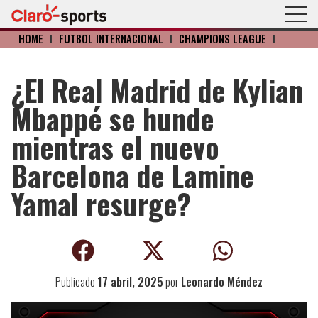
HOME
I
FÚTBOL INTERNACIONAL
I
CHAMPIONS LEAGUE
I
¿El Real Madrid de Kylian
Mbappé se hunde
mientras el nuevo
Barcelona de Lamine
Yamal resurge?
Publicado
17 abril, 2025
por
Leonardo Méndez