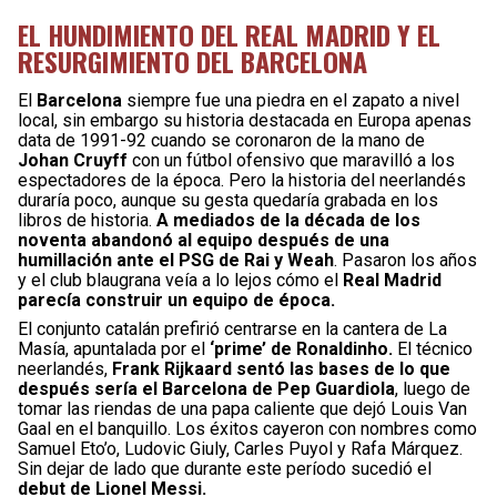
EL HUNDIMIENTO DEL REAL MADRID Y EL
RESURGIMIENTO DEL BARCELONA
El
Barcelona
siempre fue una piedra en el zapato a nivel
local, sin embargo su historia destacada en Europa apenas
data de 1991-92 cuando se coronaron de la mano de
Johan Cruyff
con un fútbol ofensivo que maravilló a los
espectadores de la época. Pero la historia del neerlandés
duraría poco, aunque su gesta quedaría grabada en los
libros de historia.
A mediados de la década de los
noventa abandonó al equipo después de una
humillación ante el PSG de Rai y Weah
. Pasaron los años
y el club blaugrana veía a lo lejos cómo el
Real Madrid
parecía construir un equipo de época.
El conjunto catalán prefirió centrarse en la cantera de La
Masía, apuntalada por el
‘prime’ de Ronaldinho.
El técnico
neerlandés,
Frank Rijkaard sentó las bases de lo que
después sería el Barcelona de Pep Guardiola
, luego de
tomar las riendas de una papa caliente que dejó Louis Van
Gaal en el banquillo. Los éxitos cayeron con nombres como
Samuel Eto’o, Ludovic Giuly, Carles Puyol y Rafa Márquez.
Sin dejar de lado que durante este período sucedió el
debut de Lionel Messi.