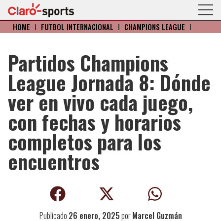
HOME
I
FÚTBOL INTERNACIONAL
I
CHAMPIONS LEAGUE
I
Partidos Champions
League Jornada 8: Dónde
ver en vivo cada juego,
con fechas y horarios
completos para los
encuentros
Publicado
26 enero, 2025
por
Marcel Guzmán