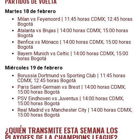
PARTIDOS DE VUELTA
Martes 18 de febrero
Milan vs Feyenoord | 11:45 horas CDMX; 12:45 horas
Bogotá
Atalanta vs Brujas | 14:00 horas CDMX; 15:00 horas
Bogotá
Benfica vs Mónaco | 14:00 horas CDMX; 15:00 horas
Bogotá
Bayern Munich vs Celtic | 14:00 horas CDMX; 15:00
horas Bogotá
Miércoles 19 de febrero
Borussia Dortmund vs Sporting Club | 11:45 horas
CDMX; 12:45 horas Bogotá
Paris Saint-Germain vs Brest | 14:00 horas CDMX;
15:00 horas Bogotá
PSV Eindhoven vs Juventus | 14:00 horas CDMX;
15:00 horas Bogotá
Real Madrid vs Manchester City | 14:00 horas CDMX;
15:00 horas Bogotá
¿QUIÉN TRANSMITE ESTA SEMANA LOS
PLAYOFFS DE LA CHAMPIONS LEAGUE?