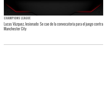
CHAMPIONS LEAGUE
Lucas Vázquez, lesionado: Se cae de la convocatoria para el juego contra
Manchester City