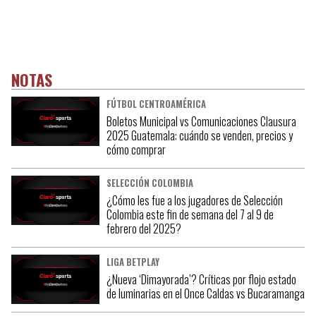
NOTAS
FÚTBOL CENTROAMÉRICA
Boletos Municipal vs Comunicaciones Clausura
2025 Guatemala: cuándo se venden, precios y
cómo comprar
SELECCIÓN COLOMBIA
¿Cómo les fue a los jugadores de Selección
Colombia este fin de semana del 7 al 9 de
febrero del 2025?
LIGA BETPLAY
¿Nueva ‘Dimayorada’? Críticas por flojo estado
de luminarias en el Once Caldas vs Bucaramanga