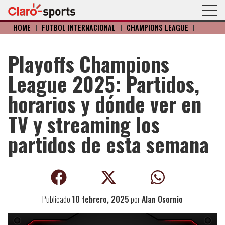
HOME
I
FÚTBOL INTERNACIONAL
I
CHAMPIONS LEAGUE
I
Playoffs Champions
League 2025: Partidos,
horarios y dónde ver en
TV y streaming los
partidos de esta semana
Publicado
10 febrero, 2025
por
Alan Osornio