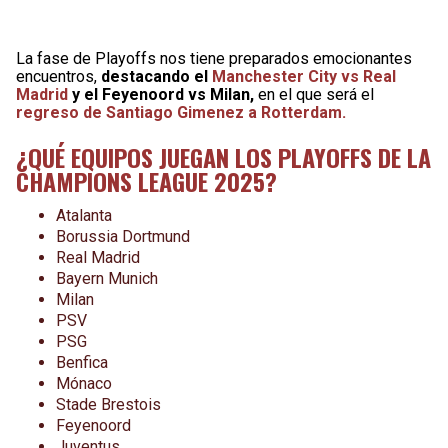
La fase de Playoffs nos tiene preparados emocionantes
encuentros,
destacando el
Manchester City vs Real
Madrid
y el Feyenoord vs Milan,
en el que será el
regreso de Santiago Gimenez a Rotterdam.
¿QUÉ EQUIPOS JUEGAN LOS PLAYOFFS DE LA
CHAMPIONS LEAGUE 2025?
Atalanta
Borussia Dortmund
Real Madrid
Bayern Munich
Milan
PSV
PSG
Benfica
Mónaco
Stade Brestois
Feyenoord
Juventus