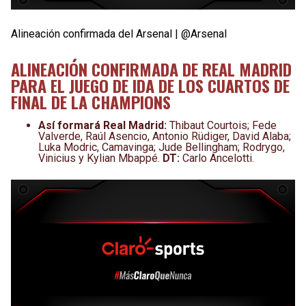
Alineación confirmada del Arsenal | @Arsenal
ALINEACIÓN CONFIRMADA DE REAL MADRID
PARA EL JUEGO DE IDA DE LOS CUARTOS DE
FINAL DE LA CHAMPIONS
Así formará Real Madrid:
Thibaut Courtois; Fede
Valverde, Raúl Asencio, Antonio Rüdiger, David Alaba;
Luka Modric, Camavinga; Jude Bellingham; Rodrygo,
Vinicius y Kylian Mbappé.
DT:
Carlo Ancelotti.