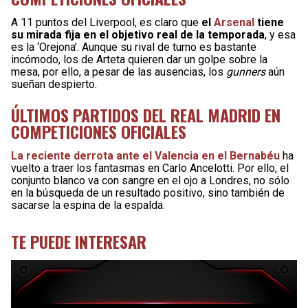
A 11 puntos del Liverpool, es claro que
el
Arsenal
tiene
su mirada fija en el objetivo real de la temporada
, y esa
es la ‘Orejona’. Aunque su rival de turno es bastante
incómodo, los de Arteta quieren dar un golpe sobre la
mesa, por ello, a pesar de las ausencias, los
gunners
aún
sueñan despierto.
ÚLTIMOS PARTIDOS DEL REAL MADRID EN
COMPETICIONES OFICIALES
La reciente derrota ante el Valencia en el Bernabéu
ha
vuelto a traer los fantasmas en Carlo Ancelotti. Por ello, el
conjunto blanco va con sangre en el ojo a Londres, no sólo
en la búsqueda de un resultado positivo, sino también de
sacarse la espina de la espalda.
TE PUEDE INTERESAR