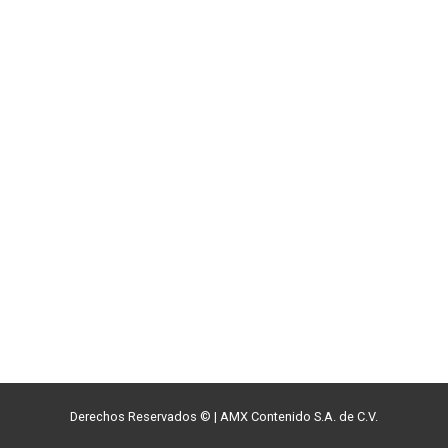
Derechos Reservados ©
|
AMX Contenido S.A. de C.V.