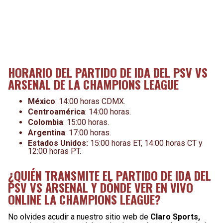
HORARIO DEL PARTIDO DE IDA DEL PSV VS
ARSENAL DE LA CHAMPIONS LEAGUE
México
: 14:00 horas CDMX.
Centroamérica
: 14:00 horas.
Colombia
: 15:00 horas.
Argentina
: 17:00 horas.
Estados Unidos:
15:00 horas ET, 14:00 horas CT y
12:00 horas PT.
¿QUIÉN TRANSMITE EL PARTIDO DE IDA DEL
PSV VS ARSENAL Y DÓNDE VER EN VIVO
ONLINE LA CHAMPIONS LEAGUE?
No olvides acudir a nuestro sitio web de
Claro Sports,