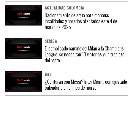
ACTUALIDAD COLOMBIA
Racionamiento de agua para mañana:
localidades y horarios afectados este 4 de
marzo de 2025
SERIE A
El complicado camino del Milan a la Champions
League: se necesitan 10 victorias y un tropiezo
del resto
MLS
¿Contarán con Messi? Inter Miami, con ajustado
calendario en el mes de marzo