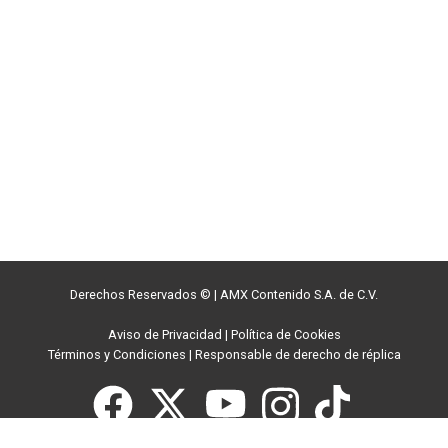
Derechos Reservados ©
|
AMX Contenido S.A. de C.V.
Aviso de Privacidad
|
Política de Cookies
Términos y Condiciones
|
Responsable de derecho de réplica