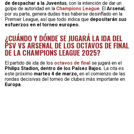
de despachar a la Juventus
, con la intención de dar un
golpe de autoridad en la
Champions League
. El
Arsenal
,
por su parte, genera dudas tras haberse desinflado en la
Premier League, así que todo indica que
depositarán sus
esfuerzos en el torneo europeo.
¿CUÁNDO Y DÓNDE SE JUGARÁ LA IDA DEL
PSV VS ARSENAL DE LOS OCTAVOS DE FINAL
DE LA CHAMPIONS LEAGUE 2025?
El partido de ida de los
octavos de final
se jugará en el
Philips Stadion, dentro de los Países Bajos.
La cita es
este próximo
martes 4 de marzo,
en el comienzo de las
rondas decisivas del torneo de clubes más importante en
Europa
.