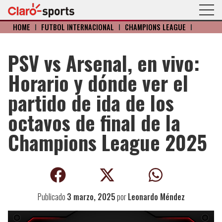
HOME
I
FÚTBOL INTERNACIONAL
I
CHAMPIONS LEAGUE
I
PSV vs Arsenal, en vivo:
Horario y dónde ver el
partido de ida de los
octavos de final de la
Champions League 2025
Publicado
3 marzo, 2025
por
Leonardo Méndez